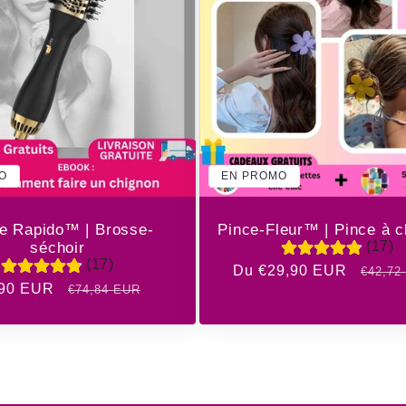
O
EN PROMO
e Rapido™ | Brosse-
Pince-Fleur™ | Pince à 
(17)
séchoir
(17)
Prix
Du €29,90 EUR
Prix
€42,72
,90 EUR
Prix
€74,84 EUR
promotionnel
habitu
otionnel
habituel