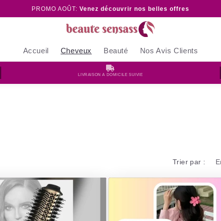
PROMO AOÛT:
Venez découvrir nos belles offres
Accueil
Cheveux
Beauté
Nos Avis Clients
LIVRAISON A DOMICILE SUIVIE
Trier par :