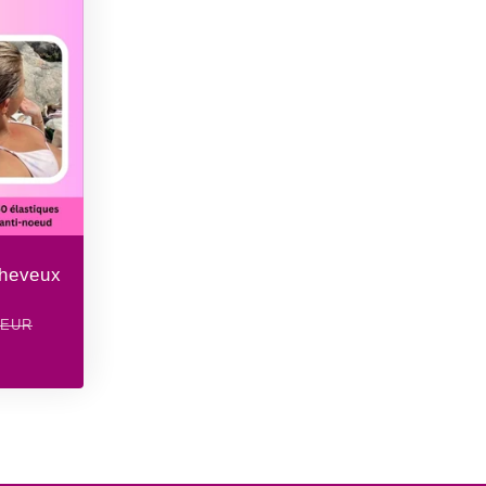
cheveux
 EUR
el